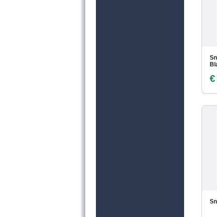
Sn
Bl
€
Sn