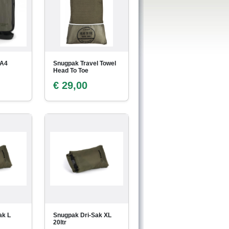
 A4
Snugpak Travel Towel
Head To Toe
€ 29,00
ak L
Snugpak Dri-Sak XL
20ltr