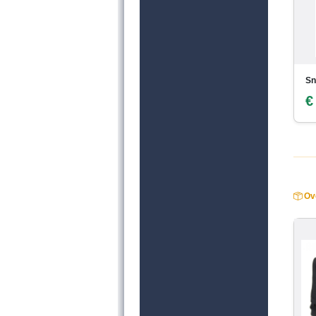
Sn
€
Ove