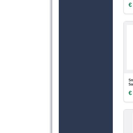
€
Sn
Sa
€