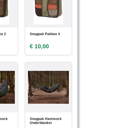
ox 2
Snugpak Pakbox 4
€ 10,00
mock
Snugpak Hammock
Underblanket