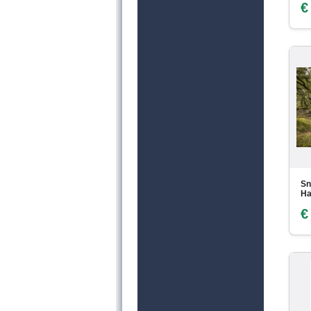
€
Sn
H
€