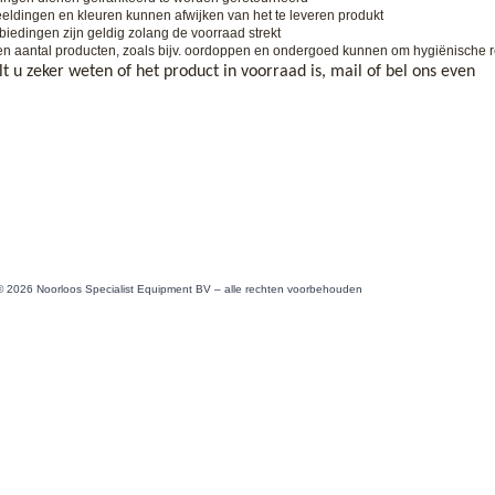
eldingen en kleuren kunnen afwijken van het te leveren produkt
iedingen zijn geldig zolang de voorraad strekt
n aantal producten, zoals bijv. oordoppen en ondergoed kunnen om hygiënische r
lt u zeker weten of het product in voorraad is, mail of bel ons even
© 2026 Noorloos Specialist Equipment BV – alle rechten voorbehouden