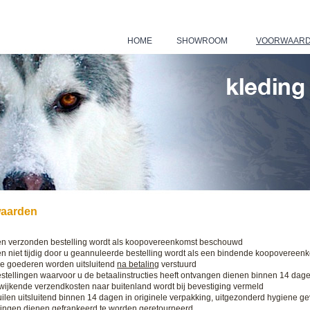
HOME
SHOWROOM
VOORWAAR
|
|
aarden
 verzonden bestelling wordt als koopovereenkomst beschouwd
 niet tijdig door u geannuleerde bestelling wordt als een bindende koopovereen
e goederen worden uitsluitend
na betaling
verstuurd
tellingen waarvoor u de betaalinstructies heeft ontvangen dienen binnen 14 dage
ijkende verzendkosten naar buitenland wordt bij bevestiging vermeld
len uitsluitend binnen 14 dagen in originele verpakking, uitgezonderd hygiene gevo
lingen dienen gefrankeerd te worden geretourneerd