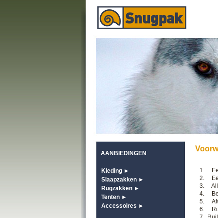
Voorw
AANBIEDINGEN
1. Een
Kleding ►
2. Een
Slaapzakken ►
3. All
Rugzakken ►
4. Bes
Tenten ►
5. Afw
Accessoires ►
6. Rui
7.
Rui