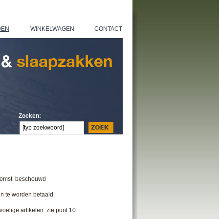
DEN
WINKELWAGEN
CONTACT
|
|
Zoeken:
komst
beschouwd
n te
worden betaald
elige artikelen. zie punt 10.