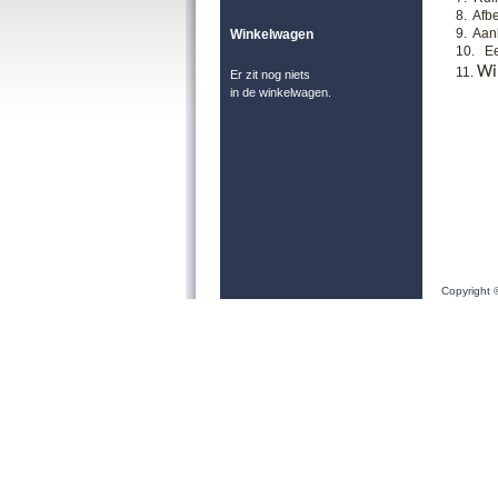
8.
Afbe
9.
Aanb
Winkelwagen
10. Ee
Wi
11.
Er zit nog niets
in de winkelwagen.
Copyright 