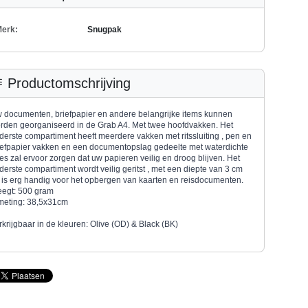
erk:
Snugpak
Productomschrijving
 documenten, briefpapier en andere belangrijke items kunnen
rden georganiseerd in de Grab A4. Met twee hoofdvakken. Het
derste compartiment heeft meerdere vakken met ritssluiting , pen en
iefpapier vakken en een documentopslag gedeelte met waterdichte
es zal ervoor zorgen dat uw papieren veilig en droog blijven. Het
derste compartiment wordt veilig geritst , met een diepte van 3 cm
 is erg handig voor het opbergen van kaarten en reisdocumenten.
egt: 500 gram
meting: 38,5x31cm
rkrijgbaar in de kleuren: Olive (OD) & Black (BK)