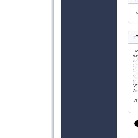
M
Uw
wo
on
br
ho
on
en
We
Af
Ve