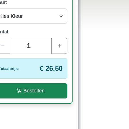
eur:
ntal:
€ 26,50
Totaalprijs:
Bestellen