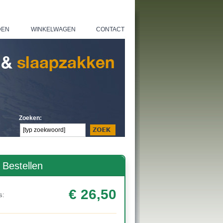
DEN
WINKELWAGEN
CONTACT
|
|
Zoeken:
Bestellen
€ 26,50
s: