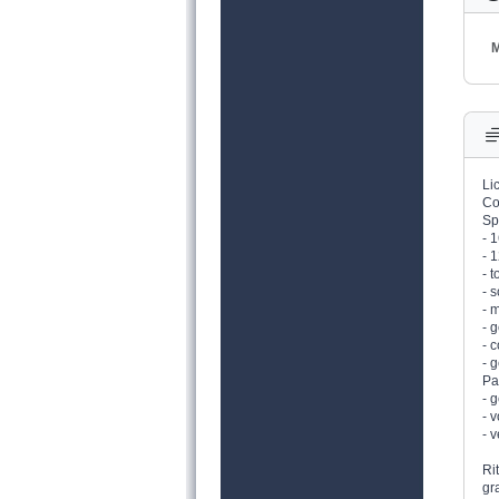
M
Li
Co
Sp
- 
- 
- 
- 
- 
- 
- 
- 
Pa
- 
- 
- 
Ri
gr