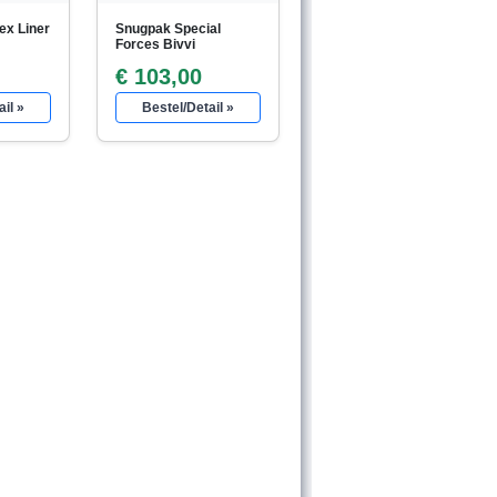
ex Liner
Snugpak Special
Forces Bivvi
€ 103,00
il »
Bestel/Detail »