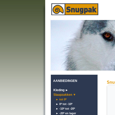
AANBIEDINGEN
Snu
Kleding ►
Slaapzakken ▼
► tot 0º
► 0º tot -10º
► -10º tot -20º
► -20º en lager