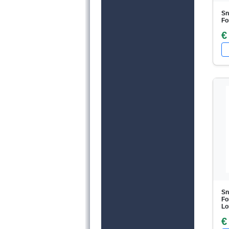
Sn
Fo
€
Sn
Fo
Lo
€