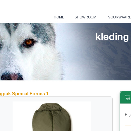
HOME
SHOWROOM
VOORWAAR
|
|
gpak Special Forces 1
Prij