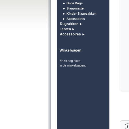
► Bivvi Bags
► Slaapmatten
► Kinder Slaapzakken
► Accessoires
Rugzakken ►
Tenten ►
Accessoires ►
Winkelwagen
Er zit nog niets
in de winkelwagen.