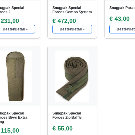
ugpak Special
Snugpak Special
Snugpak Parat
rces 2
Forces Combo System
€ 43,00
 231,00
€ 472,00
Bestel/Detail »
Bestel/Detail »
Bestel/Deta
ugpak Special
Snugpak Special
rces Bivvi Extra
Forces Zip Baffle
ng
€ 55,00
 115,00