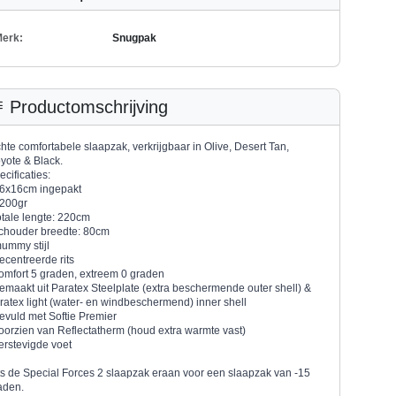
erk:
Snugpak
Productomschrijving
chte comfortabele slaapzak, verkrijgbaar in Olive, Desert Tan,
yote & Black.
ecificaties:
16x16cm ingepakt
1200gr
totale lengte: 220cm
schouder breedte: 80cm
mummy stijl
gecentreerde rits
comfort 5 graden, extreem 0 graden
gemaakt uit Paratex Steelplate (extra beschermende outer shell) &
ratex light (water- en windbeschermend) inner shell
gevuld met Softie Premier
voorzien van Reflectatherm (houd extra warmte vast)
verstevigde voet
ts de Special Forces 2 slaapzak eraan voor een slaapzak van -15
aden.