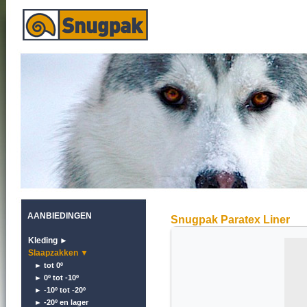
AANBIEDINGEN
Snugpak Paratex Liner
Kleding ►
Slaapzakken ▼
► tot 0º
► 0º tot -10º
► -10º tot -20º
► -20º en lager