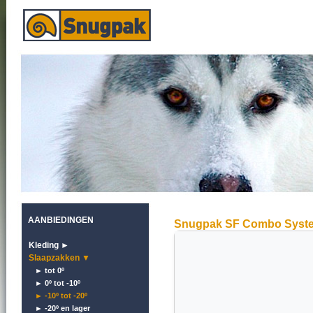
AANBIEDINGEN
Snugpak SF Combo Syst
Kleding ►
Slaapzakken ▼
► tot 0º
► 0º tot -10º
► -10º tot -20º
► -20º en lager