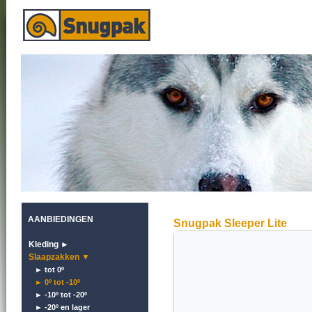
AANBIEDINGEN
Snugpak Sleeper Lite
Kleding ►
Slaapzakken ▼
► tot 0º
► 0º tot -10º
► -10º tot -20º
► -20º en lager