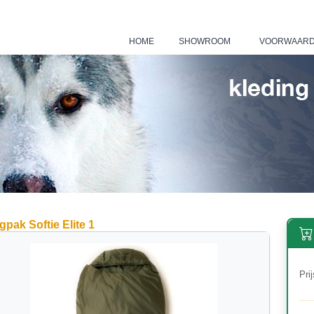
HOME
SHOWROOM
VOORWAAR
|
|
pak Softie Elite 1
Prij