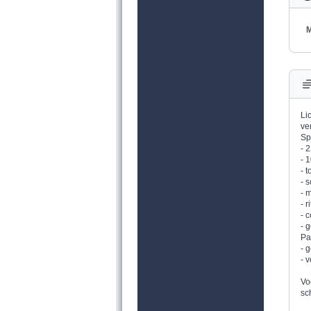
M
Li
ver
Sp
- 
- 
- 
- 
- 
- r
- 
- 
Pa
- 
- 
Vo
sc