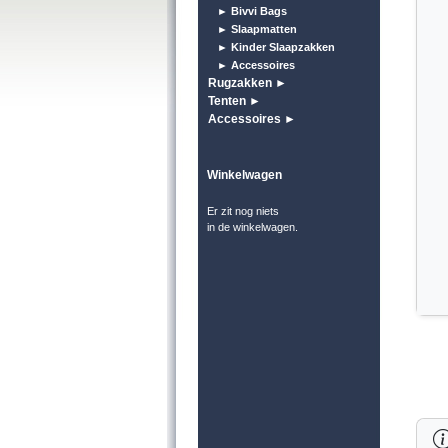
► Bivvi Bags
► Slaapmatten
► Kinder Slaapzakken
► Accessoires
Rugzakken ►
Tenten ►
Accessoires ►
Winkelwagen
Er zit nog niets
in de winkelwagen.