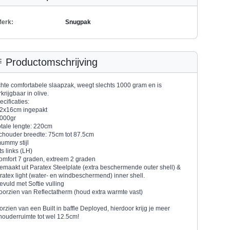
erk:
Snugpak
Productomschrijving
chte comfortabele slaapzak, weegt slechts 1000 gram en is
krijgbaar in olive.
ecificaties:
22x16cm ingepakt
1000gr
totale lengte: 220cm
schouder breedte: 75cm tot 87.5cm
mummy stijl
its links (LH)
comfort 7 graden, extreem 2 graden
gemaakt uit Paratex Steelplate (extra beschermende outer shell) &
ratex light (water- en windbeschermend) inner shell.
gevuld met Softie vulling
voorzien van Reflectatherm (houd extra warmte vast)
orzien van een Built in baffle Deployed, hierdoor krijg je meer
houderruimte tot wel 12.5cm!