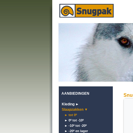
AANBIEDINGEN
Snug
Kleding ►
Slaapzakken ▼
► tot 0º
► 0º tot -10º
► -10º tot -20º
► -20º en lager