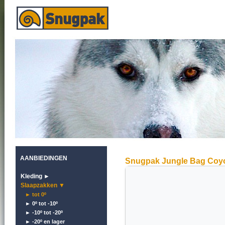
AANBIEDINGEN
Snugpak Jungle Bag Coy
Kleding ►
Slaapzakken ▼
► tot 0º
► 0º tot -10º
► -10º tot -20º
► -20º en lager