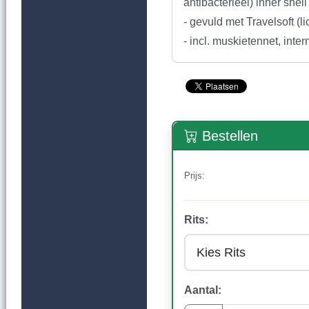
antibacterieel) inner shell
- gevuld met Travelsoft (l
- incl. muskietennet, inte
Bestellen
Prijs:
Rits:
Aantal: