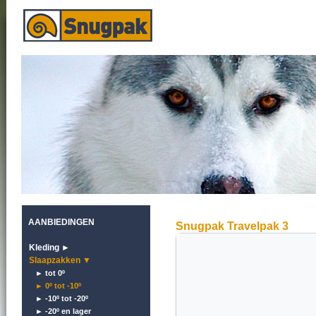
AANBIEDINGEN
Snugpak Travelpak 3
Kleding ►
Slaapzakken ▼
► tot 0º
► 0º tot -10º
► -10º tot -20º
► -20º en lager