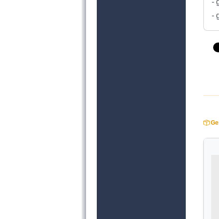
- 
- 
Ger