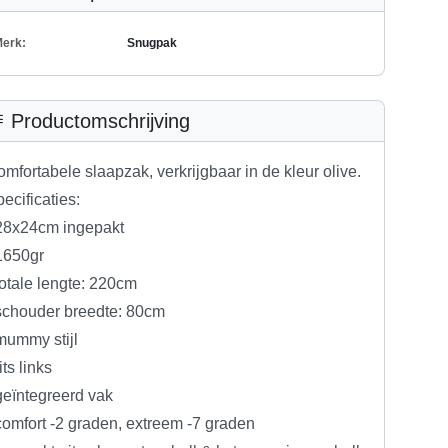
erk:
Snugpak
Productomschrijving
mfortabele slaapzak, verkrijgbaar in de kleur olive.
ecificaties:
 28x24cm ingepakt
1650gr
totale lengte: 220cm
schouder breedte: 80cm
mummy stijl
rits links
geïntegreerd vak
comfort -2 graden, extreem -7 graden