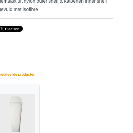
gemaakt uit nylon outer shell & katoenen inner shell
gevuld met Isofibre
elateerde producten