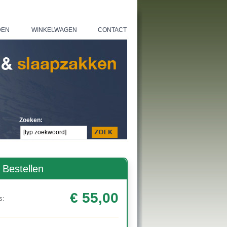
DEN
WINKELWAGEN
CONTACT
|
|
Zoeken:
Bestellen
€ 55,00
s: