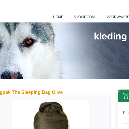
HOME
SHOWROOM
VOORWAAR
|
|
gpak The Sleeping Bag Olive
Prij