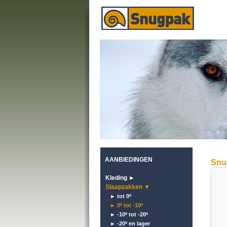
AANBIEDINGEN
Snu
Kleding ►
Slaapzakken ▼
► tot 0º
► 0º tot -10º
► -10º tot -20º
► -20º en lager