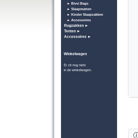
► Bivvi Bags
► Slaapmatten
► Kinder Slaapzakken
► Accessoires
Rugzakken ►
Tenten ►
Accessoires ►
Winkelwagen
Er zit nog niets
in de winkelwagen.