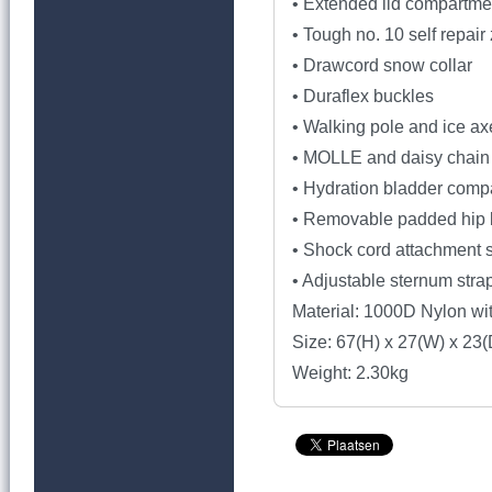
• Extended lid compartme
• Tough no. 10 self repair
• Drawcord snow collar
• Duraflex buckles
• Walking pole and ice ax
• MOLLE and daisy chain 
• Hydration bladder comp
• Removable padded hip 
• Shock cord attachment s
• Adjustable sternum stra
Material: 1000D Nylon w
Size: 67(H) x 27(W) x 23
Weight: 2.30kg