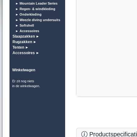
► Mountain Leader Series
► Regen- & windkleding
► Onderkleding
► Weezle diving undersuits
► Softshell
► Accessoires
Slaapzakken ►
Rugzakken ►
Tenten ►
Accessoires ►
Winkelwagen
Er zit nog niets
in de winkelwagen.
Productspecificat