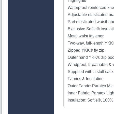
Highlights
Waterproof reinforced kn
Adjustable elasticated br
Part elasticated waistban
Exclusive Softie® insulat
Metal waist fastener
Two-way, full-length YKK®
Zipped YKK® fly zip
Outer hand YKK® zip poc
Windproof, breathable & w
Supplied with a stuff sac
Fabrics & Insulation
Outer Fabric: Paratex Mi
Inner Fabric: Paratex Lig
Insulation: Softie®, 100%