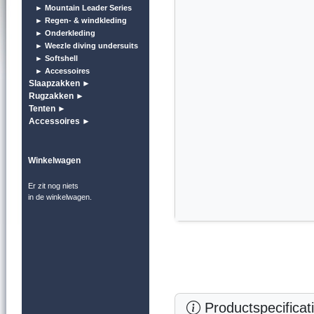
► Mountain Leader Series
► Regen- & windkleding
► Onderkleding
► Weezle diving undersuits
► Softshell
► Accessoires
Slaapzakken ►
Rugzakken ►
Tenten ►
Accessoires ►
Winkelwagen
Er zit nog niets
in de winkelwagen.
Productspecificat