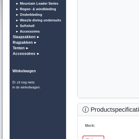
► Mountain Leader Series
► Regen- & windkleding
► Onderkleding
► Weezle diving undersuits
► Softshell
► Accessoires
Slaapzakken ►
Rugzakken ►
Tenten ►
Accessoires ►
Winkelwagen
Er zit nog niets
in de winkelwagen.
Productspecificat
Merk: