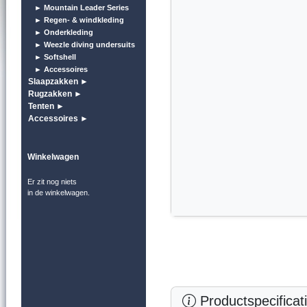
► Mountain Leader Series
► Regen- & windkleding
► Onderkleding
► Weezle diving undersuits
► Softshell
► Accessoires
Slaapzakken ►
Rugzakken ►
Tenten ►
Accessoires ►
Winkelwagen
Er zit nog niets
in de winkelwagen.
Productspecificat